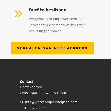
9
Durf te beslissen
We geloven in empowerment en
verwachten dat medewerkers zelf
beslissingen maken.
VERHALEN VAN MEDEWERKERS
Contact
Hoofdkantoor
Zeusstraat 3, 5048 CA Tilburg
M.
info@werkenbijversteijnen.com
T.
013 578 8300